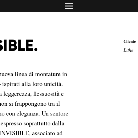
info@dolciadv.it
Studio Norguet De
Retail & product des
Concreta Comunic
Promotion & contest
Carolina Mailand
SIBLE.
Cliente
Torino/Milano
Media Relations & PR
Lithe
 nuova linea di montature in
ispirati alla loro unicità.
 leggerezza, flessuosità e
 non si frappongono tra il
no con eleganza. Un sentore
 espresso soprattutto dalla
INVISIBLE, associato ad