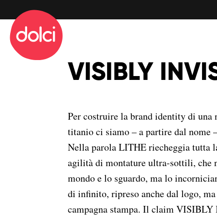
info@dolciadv.it
Sede operativa
Via San Donato 94
VISIBLY INVI
10144 Torino
info@dolciadv.it
Per costruire la brand identity di una
titanio ci siamo – a partire dal nome – 
Nella parola LITHE riecheggia tutta la
agilità di montature ultra-sottili, che
mondo e lo sguardo, ma lo incornicia
di infinito, ripreso anche dal logo, ma
campagna stampa. Il claim VISIBLY 