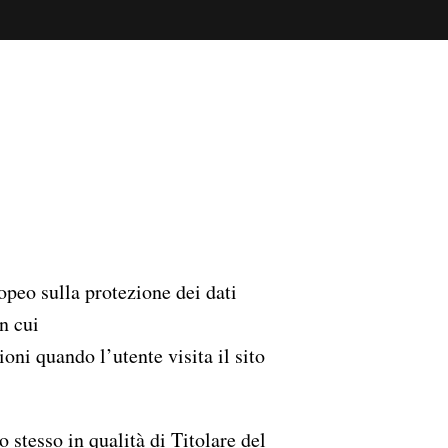
Instagram
sign, Paris
Linkedin
ign
azioni, Milano
er Comunicazione,
peo sulla protezione dei dati
n cui
oni quando l’utente visita il sito
o stesso in qualità di Titolare del