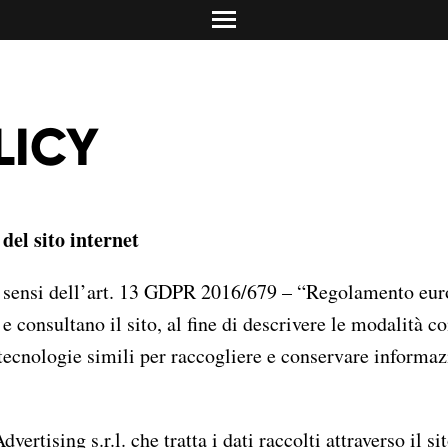
info@dolciadv.it
Studio Norguet De
Retail & product des
Concreta Comunic
Promotion & contest
Carolina Mailand
LICY
Torino/Milano
Media Relations & PR
del sito internet
i sensi dell’art. 13 GDPR 2016/679 – “Regolamento euro
 consultano il sito, al fine di descrivere le modalità co
 tecnologie simili per raccogliere e conservare informazi
tising s.r.l. che tratta i dati raccolti attraverso il sit