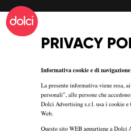
info@dolciadv.it
Sede operativa
Via San Donato 94
PRIVACY PO
10144 Torino
info@dolciadv.it
Informativa cookie e di navigazione 
La presente informativa viene resa, a
personali”, alle persone che accedono e
Dolci Advertising s.r.l. usa i cookie e
Web.
Questo sito WEB appartiene a Dolci Adver