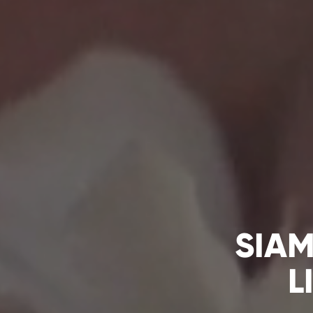
CO
SIAM
L