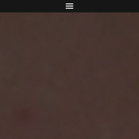
info@dolciadv.it
Studio Norguet De
Retail & product des
Concreta Comunic
Promotion & contest
Carolina Mailand
Torino/Milano
Media Relations & PR