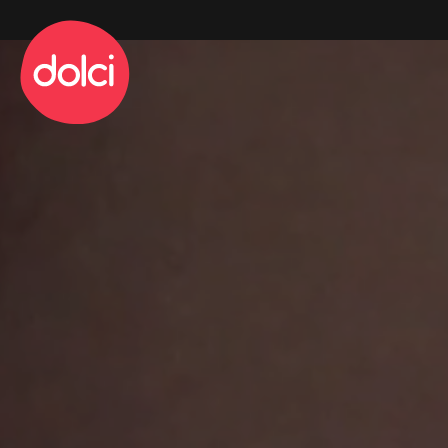
info@dolciadv.it
Sede operativa
Via San Donato 94
10144 Torino
info@dolciadv.it