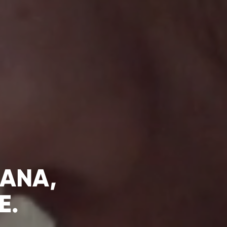
TTI
IANA,
E.