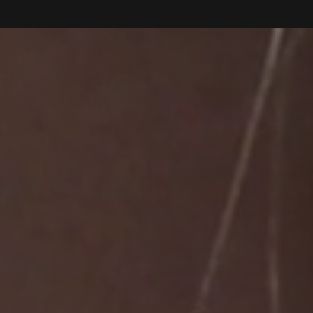
Instagram
sign, Paris
Linkedin
ign
azioni, Milano
er Comunicazione,