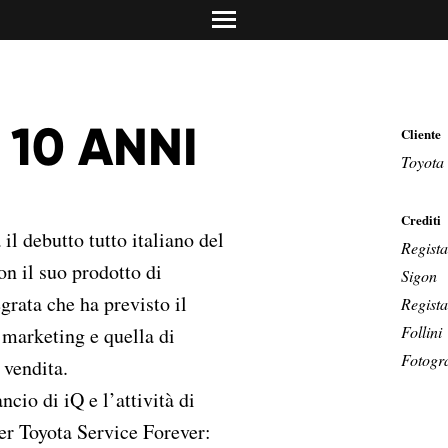
info@dolciadv.it
Studio Norguet De
Retail & product des
Concreta Comunic
Promotion & contest
Carolina Mailand
 10 ANNI
Cliente
Torino/Milano
Media Relations & PR
Toyota
Crediti
 il debutto tutto italiano del
Regista
n il suo prodotto di
Sigon
rata che ha previsto il
Regist
Follini
 marketing e quella di
Fotogra
 vendita.
cio di iQ e l’attività di
 Toyota Service Forever: