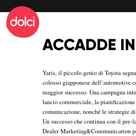
info@dolciadv.it
Sede operativa
Via San Donato 94
ACCADDE IN
10144 Torino
info@dolciadv.it
Yaris, il piccolo genio di Toyota segna
colosso giapponese dell’automotive co
maggior successo. Una campagna integ
lancio commerciale, la pianificazione
comunicazione, nonché le strategie di
Un successo che continua con il pre-lan
Dealer Marketing&Communication per