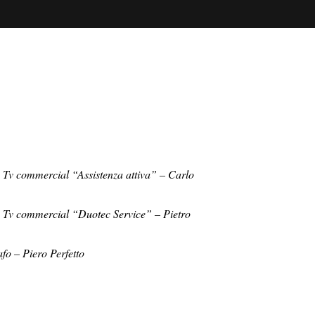
Instagram
sign, Paris
Linkedin
ign
azioni, Milano
er Comunicazione,
 Tv commercial “Assistenza attiva” – Carlo
a Tv commercial “Duotec Service” – Pietro
fo – Piero Perfetto