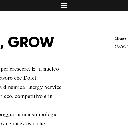
info@dolciadv.it
Studio Norguet De
Retail & product des
Concreta Comunic
Promotion & contest
Carolina Mailand
E, GROW
Cliente
Torino/Milano
Media Relations & PR
GESC
per crescere. E’ il nucleo
 lavoro che Dolci
, dinamica Energy Service
icco, competitivo e in
ppoggia su una simbologia
iosa e maestosa, che