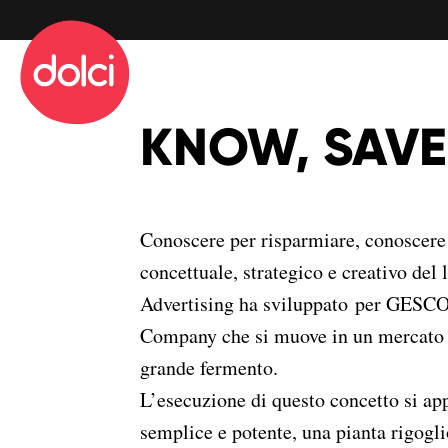
info@dolciadv.it
Sede operativa
Via San Donato 94
KNOW, SAV
10144 Torino
info@dolciadv.it
Conoscere per risparmiare, conoscere 
concettuale, strategico e creativo del
Advertising ha sviluppato per GESCO
Company che si muove in un mercato r
grande fermento.
L’esecuzione di questo concetto si a
semplice e potente, una pianta rigogl