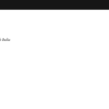
Instagram
sign, Paris
Linkedin
ign
azioni, Milano
er Comunicazione,
 Italia