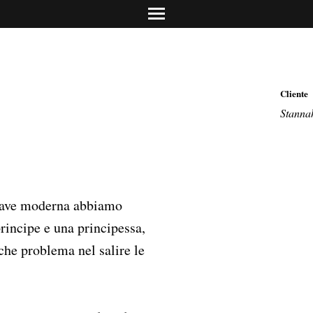
info@dolciadv.it
Studio Norguet De
Retail & product des
Concreta Comunic
Promotion & contest
Carolina Mailand
Cliente
Torino/Milano
Media Relations & PR
Stannah
chiave moderna abbiamo
rincipe e una principessa,
lche problema nel salire le