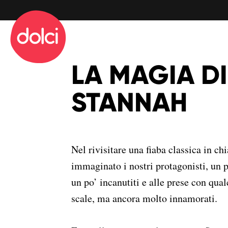
info@dolciadv.it
Sede operativa
Via San Donato 94
LA MAGIA DI
10144 Torino
STANNAH
info@dolciadv.it
Nel rivisitare una fiaba classica in 
immaginato i nostri protagonisti, un p
un po’ incanutiti e alle prese con qua
scale, ma ancora molto innamorati.