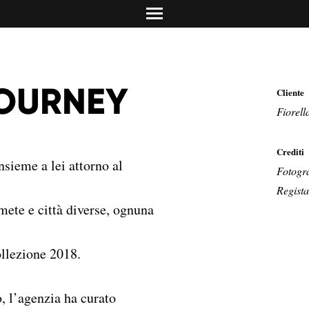
info@dolciadv.it
Studio Norguet De
Retail & product des
Concreta Comunic
Promotion & contest
Carolina Mailand
JOURNEY
Cliente
Torino/Milano
Media Relations & PR
Fiorel
Crediti
nsieme a lei attorno al
Fotogra
Regist
 mete e città diverse, ognuna
ollezione 2018.
, l’agenzia ha curato