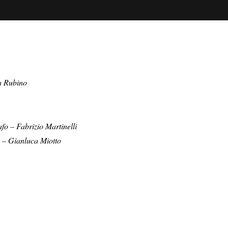
Instagram
sign, Paris
Linkedin
ign
azioni, Milano
er Comunicazione,
la Rubino
fo – Fabrizio Martinelli
a – Gianluca Miotto